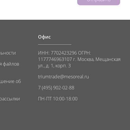
Офис
льности
ИНН: 7702423296 ОГРН:
1177746963107 г. Москва, Мещанская
я файлов
ул., д. 1, корп. 3
triumtrade@mesoreal.ru
ашение об
7 (495) 902-02-88
 рассылки
ПН-ПТ 10:00-18:00