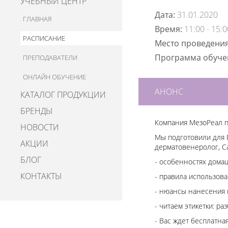
УЧЕБНЫЙ ЦЕНТР
Дата:
31.01.2020
ГЛАВНАЯ
Время:
11:00 - 15:0
РАСПИСАНИЕ
Место проведени
Программа обуч
ПРЕПОДАВАТЕЛИ
ОНЛАЙН ОБУЧЕНИЕ
АНОНС
КАТАЛОГ ПРОДУКЦИИ
БРЕНДЫ
Компания МезоРеал п
НОВОСТИ
Мы подготовили для 
АКЦИИ
дерматовенеролог, С
БЛОГ
- особенностях домаш
КОНТАКТЫ
- правила использов
- нюансы нанесения 
- читаем этикетки: р
- Вас ждет бесплатна