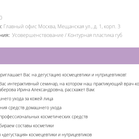
0
я:
Главный офис Москва, Мещанская ул., д. 1, корп. 3
ения:
Усовершенствование
/
Контурная пластика губ
риглашает Вас на дегустацию космецевтики и нутрицевтиков!
Вас интерактивный семинар, на котором наш практикующий врач-ко
аберова Ирина Александровна, расскажет Вам:
него ухода за кожей лица
ания средств домашнего ухода
профессиональных косметических средств
азбираем составы косметики
я «дегустация» космецевтики и нутрицевтиков