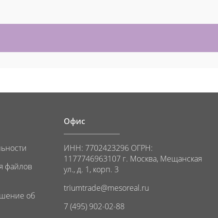
И
Офис
льности
ИНН: 7702423296 ОГРН:
1177746963107 г. Москва, Мещанская
я файлов
ул., д. 1, корп. 3
triumtrade@mesoreal.ru
ашение об
7 (495) 902-02-88