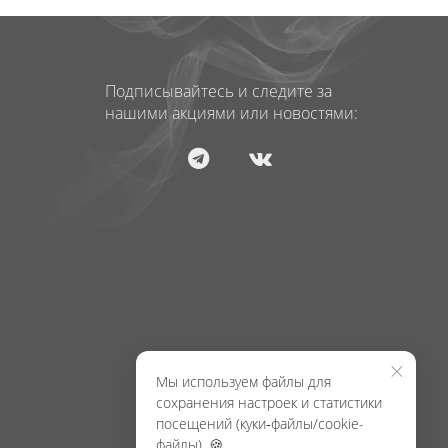
Подписывайтесь и следите за
нашими акциями или новостями:
×
Мы используем файлы для
сохранения настроек и статистики
посещений (куки‑файлы/cookie-
файлы). 🍪