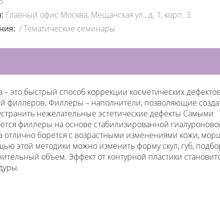
5
я:
Главный офис Москва, Мещанская ул., д. 1, корп. 3
ения:
/
Тематические семинары
а – это быстрый способ коррекции косметических дефектов
 филлеров. Филлеры – наполнители, позволяющие созда
 устранить нежелательные эстетические дефекты Самыми
ются филлеры на основе стабилизированной гиалуроновой
а отлично борется с возрастными изменениями кожи, мор
щью этой методики можно изменить форму скул, губ, подбо
ительный объем. Эффект от контурной пластики становит
дуры.