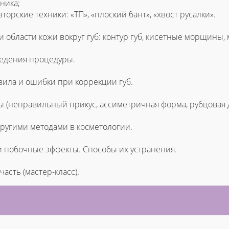
ника;
рские техники: «ТП», «плоский бант», «хвост русалки».
и области кожи вокруг губ: контур губ, кисетные морщины
едения процедуры.
ила и ошибки при коррекции губ.
ы (неправильный прикус, ассиметричная форма, рубцовая
ругими методами в косметологии.
 побочные эффекты. Способы их устранения.
асть (мастер-класс).
И