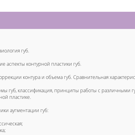
иология губ.
е аспекты контурной пластики губ.
ррекции контура и объема губ. Сравнительная характерис
ы губ, классификация, принципы работы с различными гу
ной пластике.
ики аугментации губ:
сическая;
ка;