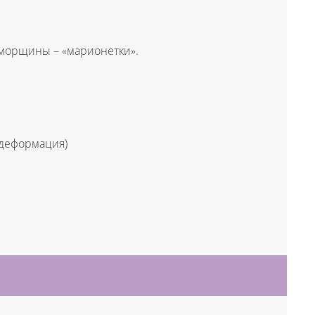
, морщины – «марионетки».
 деформация)