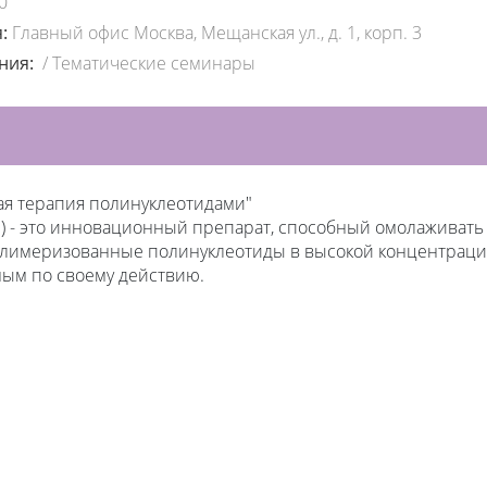
0
я:
Главный офис Москва, Мещанская ул., д. 1, корп. 3
ения:
/
Тематические семинары
ая терапия полинуклеотидами"
) - это инновационный препарат, способный омолаживать
олимеризованные полинуклеотиды в высокой концентраци
ным по своему действию.