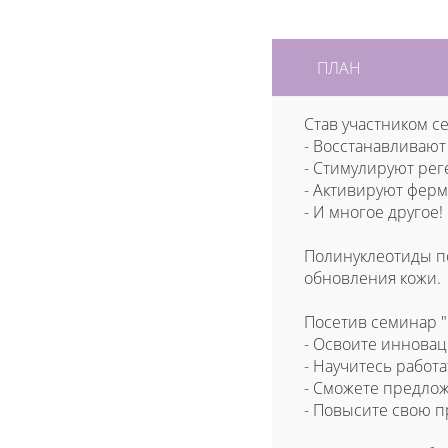
ПЛАН
Став участником се
- Восстанавливаю
- Стимулируют ре
- Активируют фер
- И многое другое!
Полинуклеотиды по
обновления кожи.
Посетив семинар "
- Освоите иннова
- Научитесь работ
- Сможете предло
- Повысите свою 