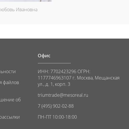
Любовь Ивановна
Офис
льности
ИНН: 7702423296 ОГРН:
1177746963107 г. Москва, Мещанская
я файлов
ул., д. 1, корп. 3
triumtrade@mesoreal.ru
ашение об
7 (495) 902-02-88
 рассылки
ПН-ПТ 10:00-18:00