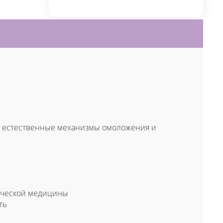
ют естественные механизмы омоложения и
ической медицины
ть