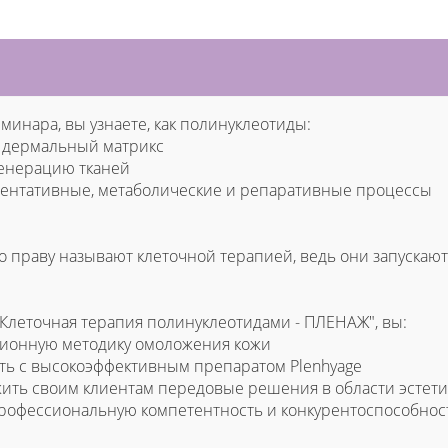
минара, вы узнаете, как полинуклеотиды:
т дермальный матрикс
генерацию тканей
ментативные, метаболические и репаративные процессы
 праву называют клеточной терапией, ведь они запуска
Клеточная терапия полинуклеотидами - ПЛЕНАЖ", вы:
ционную методику омоложения кожи
ать с высокоэффективным препаратом Plenhyage
жить своим клиентам передовые решения в области эстет
профессиональную компетентность и конкурентоспособнос