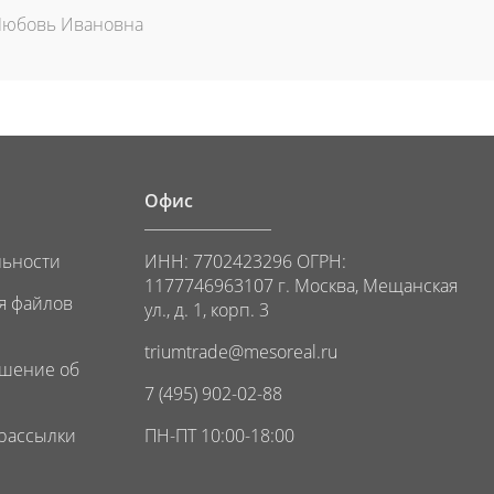
Любовь Ивановна
Офис
льности
ИНН: 7702423296 ОГРН:
1177746963107 г. Москва, Мещанская
я файлов
ул., д. 1, корп. 3
triumtrade@mesoreal.ru
ашение об
7 (495) 902-02-88
 рассылки
ПН-ПТ 10:00-18:00