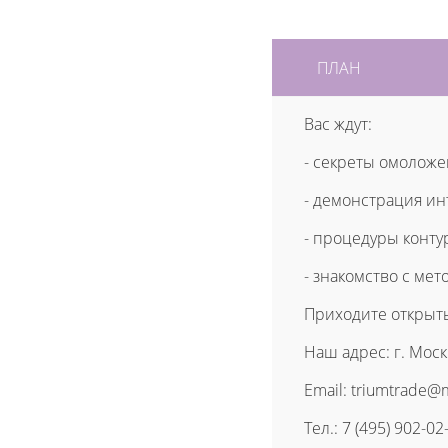
ПЛАН
Вас ждут:
- секреты омоложе
- демонстрация и
- процедуры конту
- знакомство с ме
Приходите открыть
Наш адрес: г. Москв
Email: triumtrade@
Тел.: 7 (495) 902-02