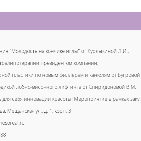
ния "Молодость на кончике иглы" от Курлыкиной Л.И.,
нтралипотерапии президентом компании,
рной пластики по новым филлерам и канюлям от Бугровой С
тодикой лобно-височного лифтинга от Спиридоновой В.М.
 для себя инновации красоты! Мероприятие в рамках закуп
а, Мещанская ул., д. 1, корп. 3
mesoreal.ru
-88