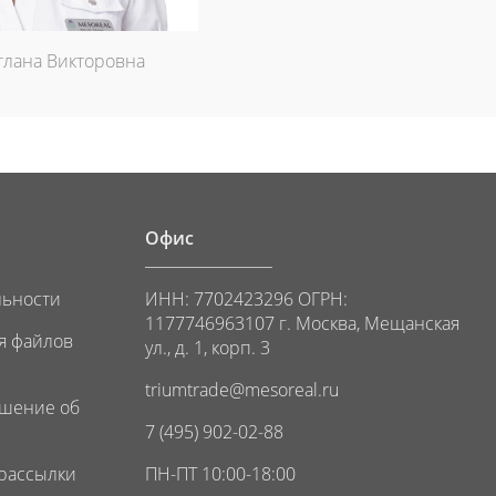
тлана Викторовна
Офис
льности
ИНН: 7702423296 ОГРН:
1177746963107 г. Москва, Мещанская
я файлов
ул., д. 1, корп. 3
triumtrade@mesoreal.ru
ашение об
7 (495) 902-02-88
 рассылки
ПН-ПТ 10:00-18:00