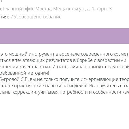
0
я:
Главный офис Москва, Мещанская ул., д. 1, корп. 3
ения:
/
Усовершенствование
это мощный инструмент в арсенале современного космет
ться впечатляющих результатов в борьбе с возрастными
чшении качества кожи. И наш семинар поможет вам освои
требованной методики!
Бугровой С.В. вы не только получите исчерпывающие тео
ботаете практические навыки на моделях. Вы научитесь соз
ланы коррекции, учитывая потребности и особенности ка