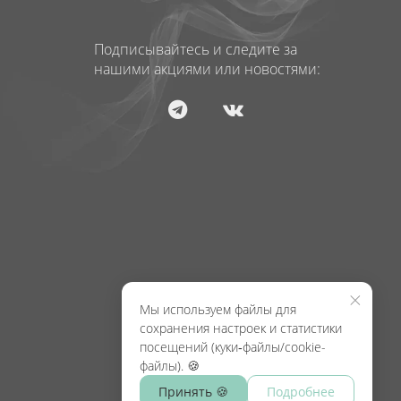
Подписывайтесь и следите за
нашими акциями или новостями:
×
Мы используем файлы для
сохранения настроек и статистики
посещений (куки‑файлы/cookie-
файлы). 🍪
Принять 🍪
Подробнее