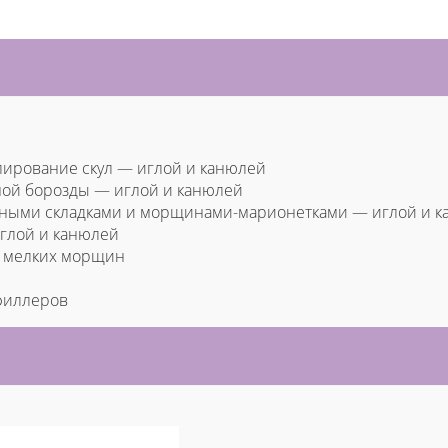
лирование скул — иглой и канюлей
ной борозды — иглой и канюлей
губными складками и морщинами-марионетками — иглой и 
иглой и канюлей
 мелких морщин
 филлеров
И