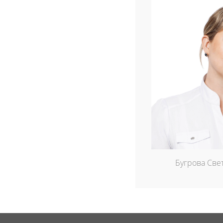
Бугрова Све