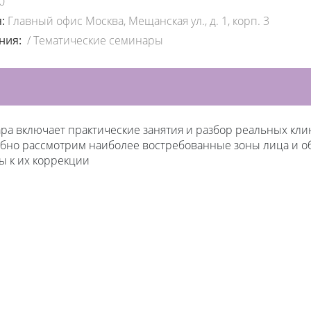
0
я:
Главный офис Москва, Мещанская ул., д. 1, корп. 3
ения:
/
Тематические семинары
а включает практические занятия и разбор реальных кли
обно рассмотрим наиболее востребованные зоны лица и о
ы к их коррекции