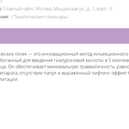
0
я:
Главный офис Москва, Мещанская ул., д. 1, корп. 3
ения:
/
Тематические семинары
ических точек — это инновационный метод инъекционного
ботанный для введения гиалуроновой кислоты в 5 ключевы
ица. Он обеспечивает минимальную травматичность, рав
парата, отсутствие папул и выраженный лифтинг-эффект 
литации.