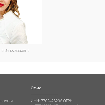
на Вячеславовна
Офис
льности
ИНН: 7702423296 ОГРН: