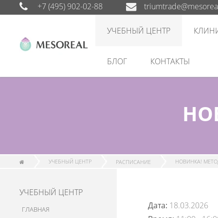
+7 (495) 902-02-88
triumtrade@mesoreal
УЧЕБНЫЙ ЦЕНТР
КЛИН
БЛОГ
КОНТАКТЫ
НО
УЧЕБНЫЙ ЦЕНТР
РАСПИСАНИЕ
НОВИНКА! МЕТОД
УЧЕБНЫЙ ЦЕНТР
Дата:
18.03.2026
ГЛАВНАЯ