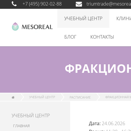
+7 (495) 902-02-88
triumtrade@mesoreal
УЧЕБНЫЙ ЦЕНТР
КЛИН
БЛОГ
КОНТАКТЫ
ФРАКЦИОН
УЧЕБНЫЙ ЦЕНТР
РАСПИСАНИЕ
ФРАКЦИОННАЯ М
УЧЕБНЫЙ ЦЕНТР
Дата:
24.06.2026
ГЛАВНАЯ